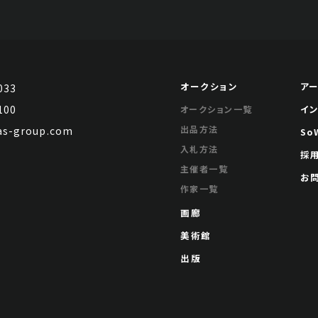
オークション
ア
033
100
イ
オークション一覧
出品方法
s-group.com
So
入札方法
採
主催者一覧
お
作家一覧
画廊
美術館
出版