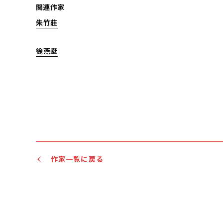
関連作家
朱竹莊
徐燕墅
作家一覧に戻る