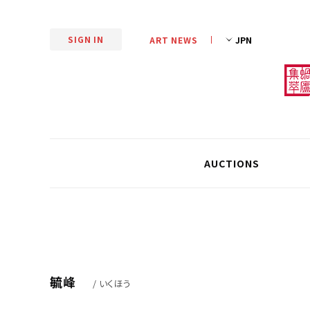
SIGN IN
ART NEWS
AUCTIONS
毓峰
/ いくほう