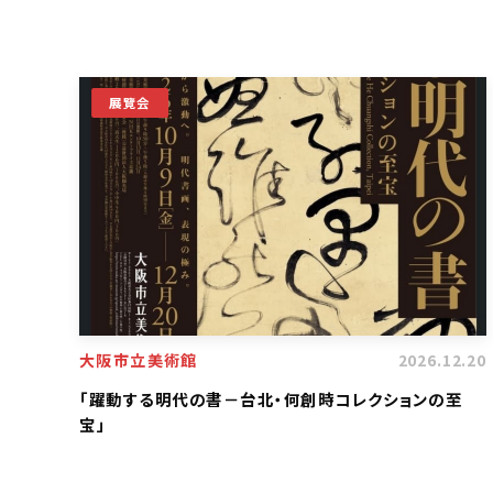
展覽会
大阪市立美術館
2026.12.20
「躍動する明代の書－台北・何創時コレクションの至
宝」