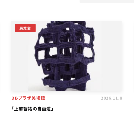
展覽会
BBプラザ美術館
2026.11.8
「上前智祐の自画道」