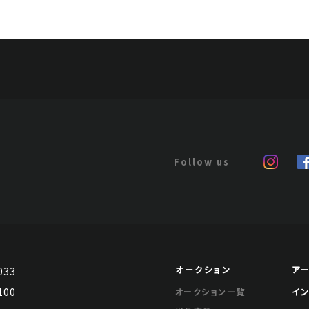
オークション
ア
033
100
イ
オークション一覧