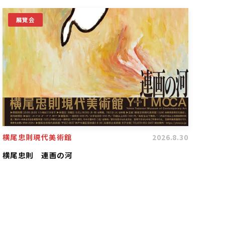
展覽会
横尾忠則現代美術館
2026.8.30
横尾忠則 連画の河