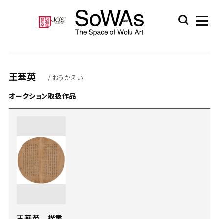
王華英
/ おうかえい
オークション取扱作品
王華英 楷書