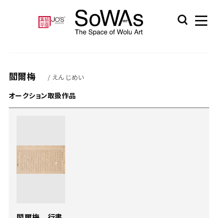
閻爾梅
/ えん じめい
オークション取扱作品
閻爾梅 行書