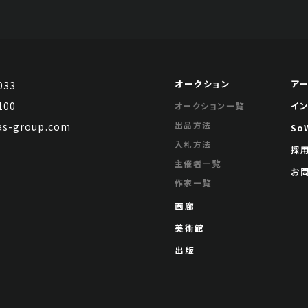
オークション
ア
033
100
イ
オークション一覧
出品方法
s-group.com
So
入札方法
採
主催者一覧
お
作家一覧
画廊
美術館
出版