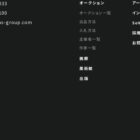
オークション
ア
033
100
イ
オークション一覧
出品方法
s-group.com
So
入札方法
採
主催者一覧
お
作家一覧
画廊
美術館
出版