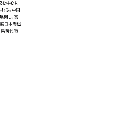
瓷を中心に
られる。中国
展開し、高
年度日本陶磁
阜県現代陶