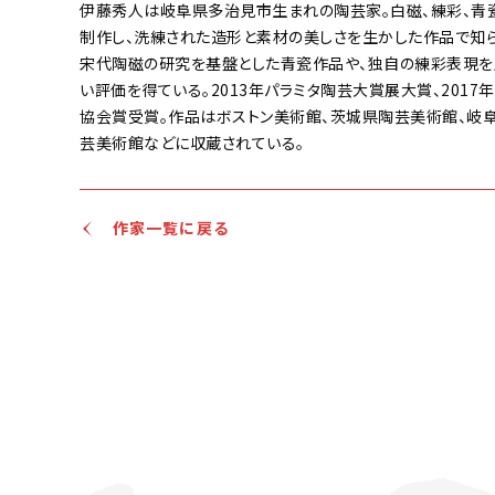
伊藤秀人は岐阜県多治見市生まれの陶芸家。白磁、練彩、青
制作し、洗練された造形と素材の美しさを生かした作品で知
宋代陶磁の研究を基盤とした青瓷作品や、独自の練彩表現を
い評価を得ている。2013年パラミタ陶芸大賞展大賞、2017
協会賞受賞。作品はボストン美術館、茨城県陶芸美術館、岐
芸美術館などに収蔵されている。
作家一覧に戻る