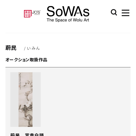
蔚民
/ い みん
オークション取扱作品
蔚民 富貴白頭