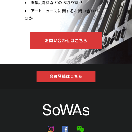
画集、資料などのお取り寄せ
アートニュースに関するお問い合わせ
ほか
お問い合わせはこちら
王師子 墨松
会員登録はこちら
Jo's Auction
主催
2021/10/22
開催
予想価格
JPY 30,000 - 80,000
結果
公開終了