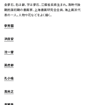
金夢石、名は龢、字は夢石、江蘇省呉県生まれ。清時代後
期民国初期の書画家、上海書画研究会会員、海上画派代
表の一人。人物や花などをよく描く。
鄭午昌、王師子 玉米、篆書
李芳園
Jo's Auction
主催
洪庶安
2023/04/20
開催
予想価格
沈一齋
JPY 50,000 - 150,000
房虎卿
結果
公開終了
孔小瑜
高尚之
袁琴孫