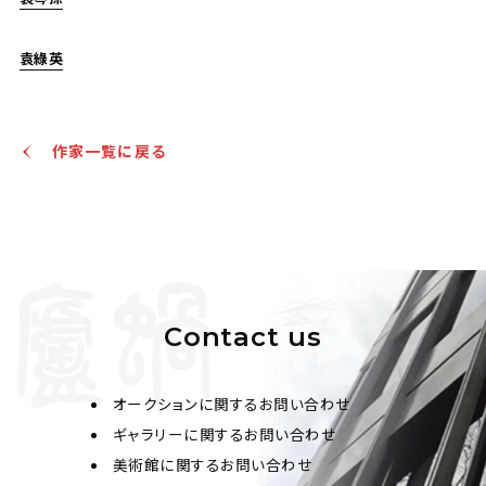
袁綠英
作家一覧に戻る
王師子 花鳥竹石
Jo's Auction
主催
2022/02/25
開催
予想価格
JPY 30,000 - 80,000
Contact us
結果
オークションに関するお問い合わせ
公開終了
ギャラリーに関するお問い合わせ
美術館に関するお問い合わせ