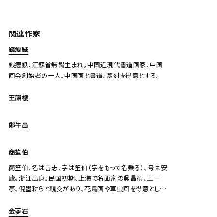
王師子、王韻樓 魚樂、行書
関連作家
Jo's Auction
主催
錢瘦鐵
2024/10/15
開催
銭痩鉄、江蘇省無錫生まれ。中国近現代書道画家、中国
画会創始者の一人。中国画と書道、篆刻を得意とする。
予想価格
JPY 10,000 - 30,000
王韻樓
結果
鄭午昌
公開終了
商笙伯
商笙伯、名は言志、字は笙伯（字をもって名乗る）、号は安
廬。浙江出身。民国初期、上海で名画家の呉昌碩、王一
亭、倪墨耕らと親交があり、花鳥画や草虫画を得意とし、
時に走獣や人物も描いた。筆致は淳雅で、明代の画風の
趣をよく表しています。
金夢石