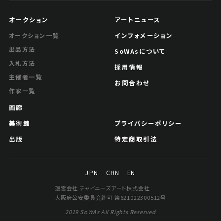
JPY 50,000 - 100,000
オークション
アートニュース
結果
インフォメーション
オークション一覧
公開終了
出品方法
SoWAsについて
入札方法
採用情報
主催者一覧
お問合わせ
作家一覧
画廊
美術館
プライバシーポリシー
出版
特定商取引法
JPN
CHN
EN
王師子 金文十二言聯
運営会社 チャイニーズアート株式会社
大阪府公安委員会許可 第621022300512号
Jo's Auction
主催
2019 SoWAs All Rights Reserved