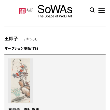
王師子
/ おうしし
オークション取扱作品
王師子 群仙祝壽