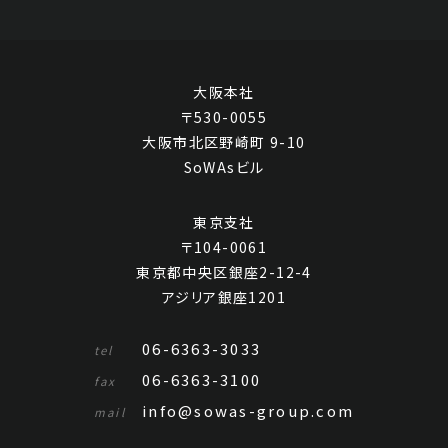
大阪本社
〒530-0055
大阪市北区野崎町 9-10
SoWAsビル
東京支社
〒104-0061
東京都中央区銀座2-12-4
商笙伯、金夢石、王師子、李芳園、洪庶安、沈一齋、房虎
アジリア銀座1201
卿、孔小瑜、高尚之、袁琴孫、袁綠英、鄭午昌共十二家
七夕圖
06-6363-3033
tel
Jo's Auction
主催
06-6363-3100
fax
2021/07/29
開催
info@sowas-group.com
mail
予想価格