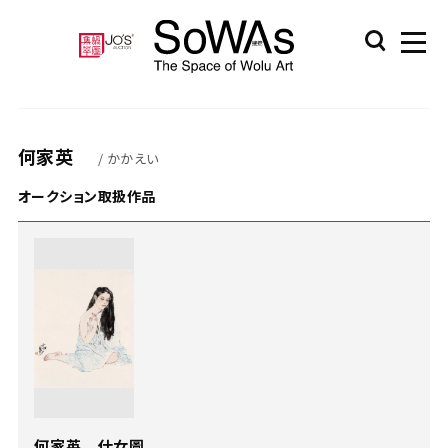
何家英
/ かかえい
オークション取扱作品
何家英 仕女圖