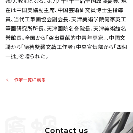
残り、教師となる。第九・十・十一届全国政協委員。現
在は中国美協副主席、中国芸術研究員博士生指導
員、当代工筆画協会副会長、天津美術学院何家英工
筆画研究所所長、天津画院名誉院長、天津美術館名
誉館長。全国から「突出貢献的中青年専家」、中國文
聯から「德芸雙馨文藝工作者」中央宣伝部から「四個
一批」を贈られた。
作家一覧に戻る
Contact us