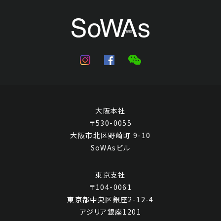
何維樸 山水
Jo's Auction
主催
大阪本社
2025/04/17
開催
〒530-0055
予想価格
大阪市北区野崎町 9-10
JPY 80,000 - 160,000
SoWAsビル
結果
東京支社
公開終了
〒104-0061
東京都中央区銀座2-12-4
アジリア銀座1201