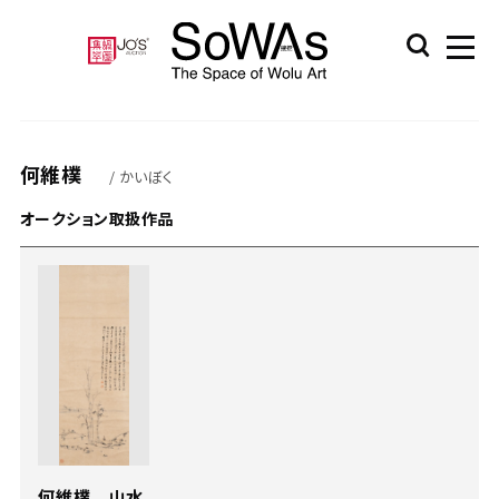
何維樸
/ かいぼく
オークション取扱作品
何維樸 山水