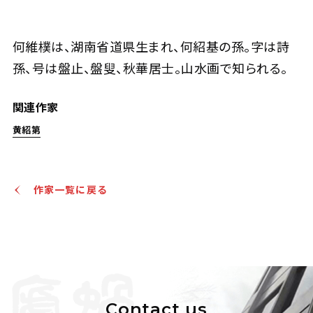
何維樸 小橋流水
何維樸は、湖南省道県生まれ、何紹基の孫。字は詩
孫、号は盤止、盤叟、秋華居士。山水画で知られる。
Jo's Auction
主催
2026/04/22
開催
関連作家
予想価格
JPY 60,000 - 80,000
黄紹第
結果
公開終了
作家一覧に戻る
Contact us