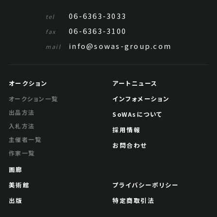
06-6363-3033
tel
06-6363-3100
fax
info@sowas-group.com
mail
オークション
アートニュース
インフォメーション
オークション一覧
何維樸 山水圓光
出品方法
SoWAsについて
入札方法
Jo's Auction
主催
採用情報
主催者一覧
2025/04/16
開催
お問合わせ
作家一覧
予想価格
画廊
JPY 10,000 - 30,000
美術館
プライバシーポリシー
結果
出版
特定商取引法
公開終了