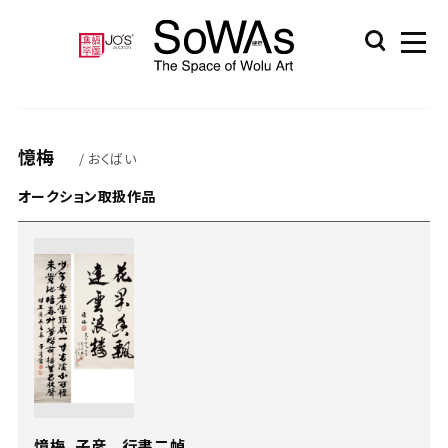
憶梅
/ おくばい
オークション取扱作品
憶梅、子彦 行書二幀