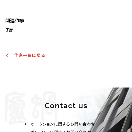
憶梅、子彦 行書二幀
関連作家
Jo's Auction
主催
子彦
2022/09/07
開催
予想価格
JPY 10,000 - 30,000
作家一覧に戻る
結果
公開終了
Contact us
オークションに関するお問い合わせ