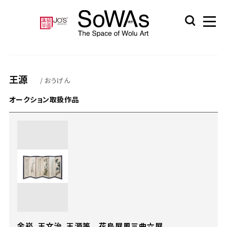
王源
/ おうげん
オークション取扱作品
余崧、王文治、王源等 花鳥屏風三曲六屏