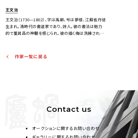
王文治
王文治（1730—1802）、字は禹卿，号は夢楼、江蘇省丹徒
生まれ。清時代の書道家であり、詩人。彼の書法は魅力
的で董其昌の神髄を感じられ、彼の描く梅は洗練された
趣がある。
作家一覧に戻る
Contact us
オークションに関するお問い合わせ
ギャラリーに関するお問い合わせ