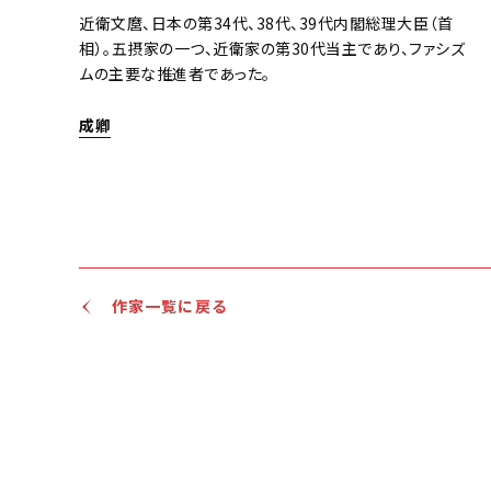
近衛文麿、日本の第34代、38代、39代内閣総理大臣（首
相）。五摂家の一つ、近衛家の第30代当主であり、ファシズ
ムの主要な推進者であった。
成卿
作家一覧に戻る