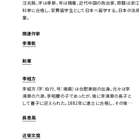
汪兆銘、字は季新、号は精衛、近代中国の政治家、原籍は浙江
科挙に合格し、官費留学生として日本へ留学する。日本の法
業。
関連作家
李秉乾
剣華
李経方
李經方（字：伯行、号：端甫）は合肥東鄉の出身。元々は李
鴻章の六弟、李昭慶の子であったが、後に李鴻章の長子と
して養子に迎えられた。1882年に進士に合格し、その後、
出使日本公使、出使英国公使、郵伝部左侍郎などの重要
な官職を歴任した。
蔣恵風
近衛文麿