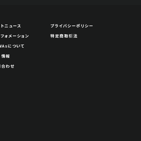
JPY 10,000 - 30,000
結果
ートニュース
プライバシーポリシー
公開終了
ンフォメーション
特定商取引法
WAsについて
用情報
問合わせ
予想価格
JPY 10,000 - 30,000
結果
公開終了
予想価格