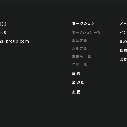
幀
Jo's Auction
主催
オークション
ア
033
2024/02/28
開催
100
イ
オークション一覧
出品方法
s-group.com
So
入札方法
採
主催者一覧
お
汪兆銘 行書七言詩
作家一覧
画廊
Jo's Auction
主催
2024/02/28
開催
美術館
出版
汪兆銘 行書七言詩