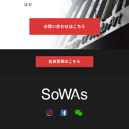
ほか
お問い合わせはこちら
温讀耕 仕女雙幅
Jo's Auction
主催
2023/08/30
開催
予想価格
会員登録はこちら
JPY 10,000 - 30,000
結果
公開終了