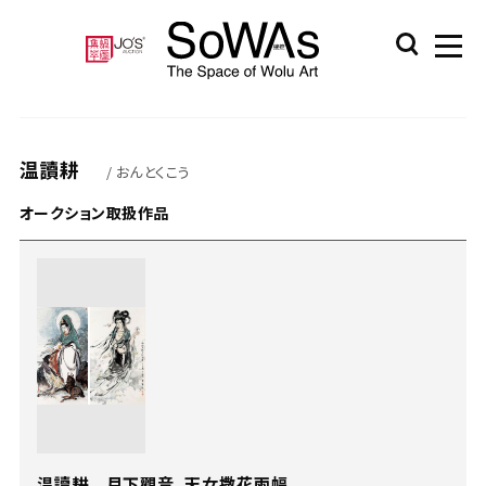
温讀耕
/ おんとくこう
オークション取扱作品
温讀耕 月下觀音、天女撒花兩幅