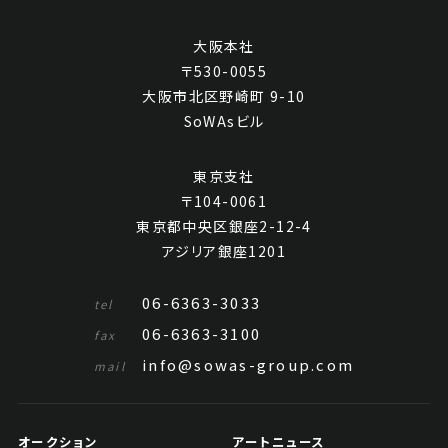
大阪本社
〒530-0055
大阪市北区野崎町 9-10
SoWAsビル
温讀耕 芭蕉仕女、俠義故事兩幅
東京支社
〒104-0061
Jo's Auction
主催
東京都中央区銀座2-12-4
2023/08/30
開催
アジリア銀座1201
予想価格
JPY 10,000 - 30,000
06-6363-3033
tel
06-6363-3100
結果
fax
info@sowas-group.com
mail
公開終了
オークション
アートニュース