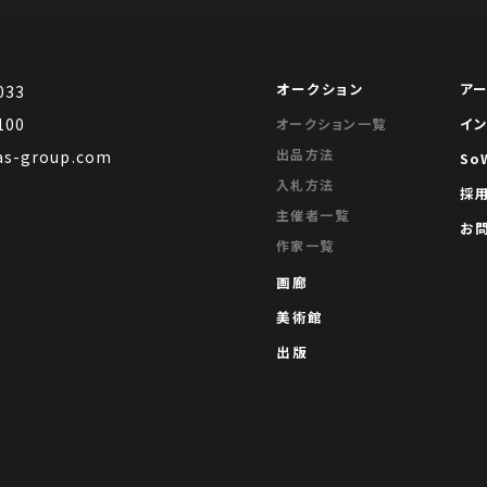
オークション
ア
033
100
イ
オークション一覧
出品方法
s-group.com
So
入札方法
採
主催者一覧
お
作家一覧
画廊
美術館
出版