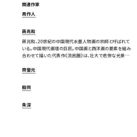
関連作家
周作人
蔣兆和
蔣兆和、20世紀の中国現代水墨人物画の宗師と呼ばれて
いる。中国現代画壇の巨匠。中国画と西洋画の要素を組み
合わせて描いた代表作《流民圖》は、壮大で悲惨な光景を
力強い筆使いで描かれており、戦争への怒り、そして正義
と平和の呼びかけを表現している。美術界に現代中国水
齊燮元
墨人物画を確立する。
殷同
朱深