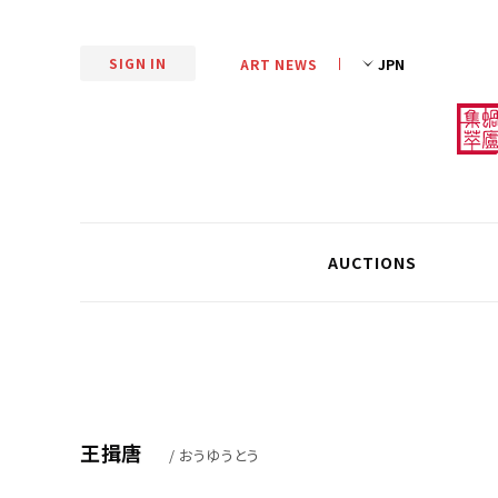
SIGN IN
ART NEWS
AUCTIONS
王揖唐
/ おうゆうとう