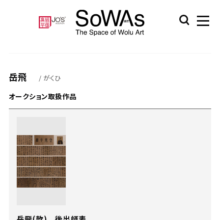
岳飛
/ がくひ
オークション取扱作品
岳飛(款) 後出師表