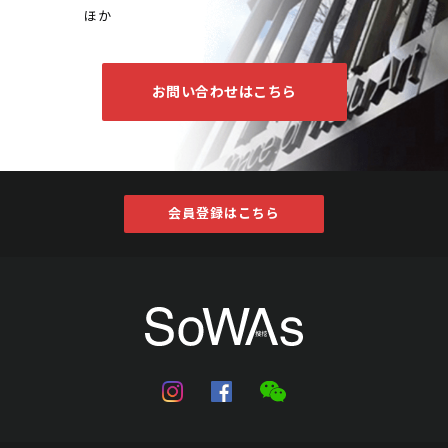
ほか
お問い合わせはこちら
岳飛(款) 草書出師表
Jo's Auction
主催
2024/08/27
開催
予想価格
会員登録はこちら
JPY 10,000 - 30,000
結果
公開終了