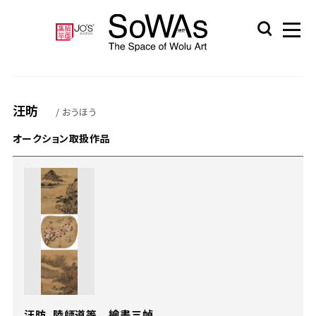
汪昉
/ おうほう
オークション取扱作品
汪昉、陸師道等 繪畫三幀