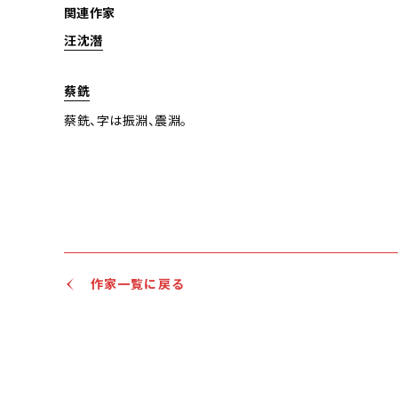
関連作家
汪沈潛
蔡銑
蔡銑、字は振淵、震淵。
作家一覧に戻る