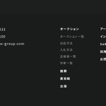
オークション
ア
033
100
イ
オークション一覧
出品方法
s-group.com
So
入札方法
採
主催者一覧
お
作家一覧
画廊
美術館
出版