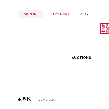
SIGN IN
ART NEWS
AUCTIONS
王鼎銘
/ おうていめい