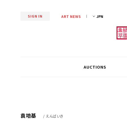
SIGN IN
ART NEWS
AUCTIONS
袁培基
/ えんばいき