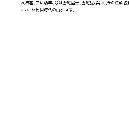
袁培基、字は幼辛、号は雪庵居士、雪庵叟、呉県（今の江蘇省
れ、中華民国時代の山水画家。