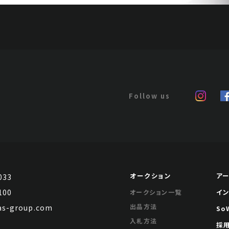
オークション
ア
033
100
イ
オークション一覧
出品方法
s-group.com
So
入札方法
採