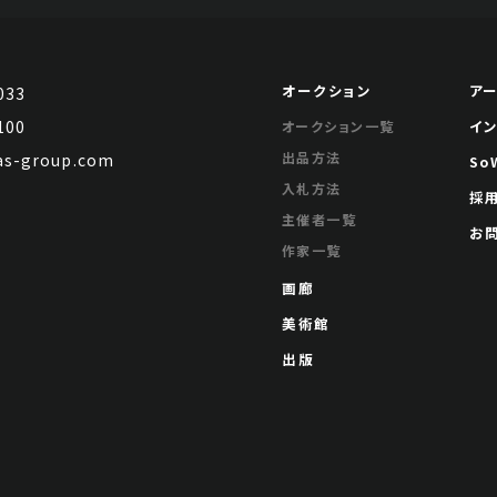
オークション
ア
033
100
イ
オークション一覧
出品方法
s-group.com
So
入札方法
採
主催者一覧
お
作家一覧
画廊
美術館
出版