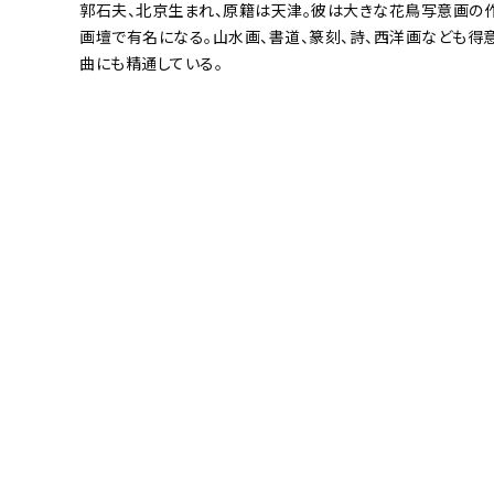
郭石夫、北京生まれ、原籍は天津。彼は大きな花鳥写意画の
画壇で有名になる。山水画、書道、篆刻、詩、西洋画なども得
曲にも精通している。