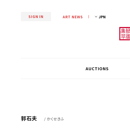
SIGN IN
ART NEWS
AUCTIONS
郭石夫
/ かくせきふ