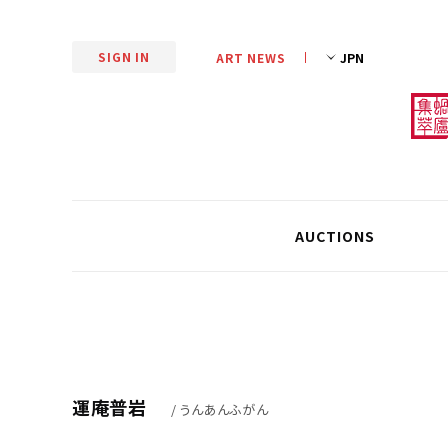
SIGN IN
ART NEWS
AUCTIONS
運庵普岩
/ うんあんふがん