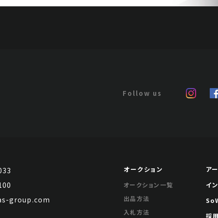
オークション
ア
033
100
イ
オークション一覧
出品方法
s-group.com
So
入札方法
採