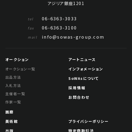
アジリア銀座1201
06-6363-3033
tel
06-6363-3100
fax
info@sowas-group.com
mail
オークション
アートニュース
王宸 幽居
インフォメーション
オークション一覧
出品方法
Jo's Auction
主催
SoWAsについて
2024/06/26
入札方法
開催
採用情報
主催者一覧
予想価格
お問合わせ
作家一覧
JPY 10,000 - 30,000
画廊
結果
美術館
プライバシーポリシー
公開終了
出版
特定商取引法