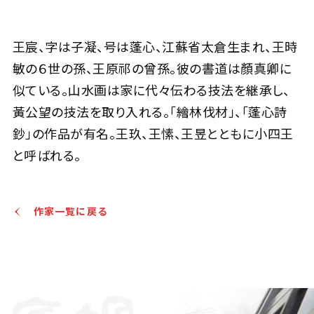
王宸 山水
王宸、字は子凝、号は蓬心、江蘇省太倉生まれ、王時
敏の６世の孫、王原祁の曾孫。彼の書道は顏真卿に
Jo's Auction
主催
2026/04/23
開催
似ている。山水画は家に代々伝わる技法を継承し、
黃公望の技法を取り入れる。「繪林伐材」、「蓬心詩
予想価格
JPY 60,000 - 120,000
鈔」の作品が有名。王玖、王愫、王昱とともに小四王
と呼ばれる。
結果
公開終了
作家一覧に戻る