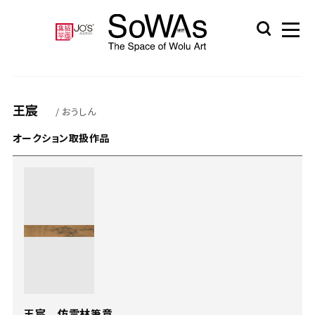
王宸
/ おうしん
オークション取扱作品
王宸 仿雲林筆意