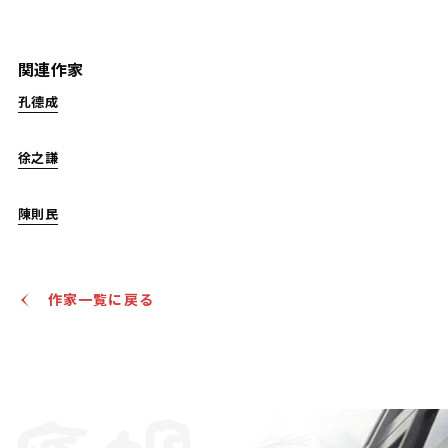
殷廷玉(清) 行書七言詩
関連作家
Jo's Auction
主催
孔德成
2023/04/25
開催
予想価格
徐之謙
JPY 10,000 - 30,000
陳則民
結果
公開終了
作家一覧に戻る