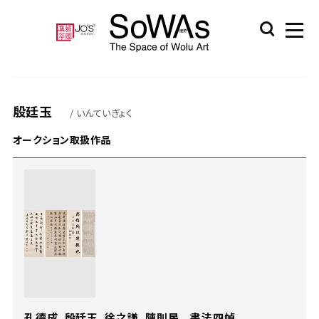
殷廷玉
/ いんていぎょく
オークション取扱作品
孔德成、殷廷玉、徐之謙、陳則民 書法四幀