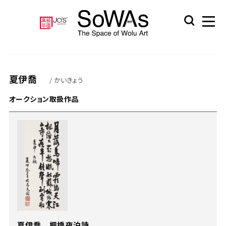
夏伊喬
/ かいきょう
オークション取扱作品
夏伊喬 楓橋夜泊詩