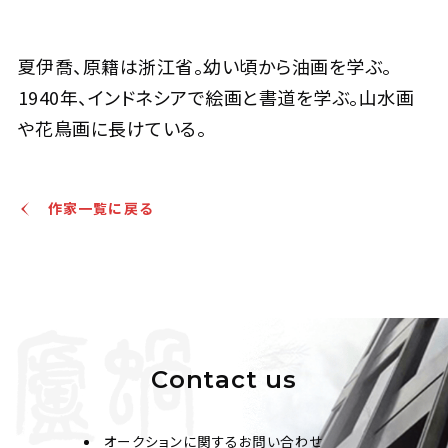
夏伊喬 墨竹
夏伊喬、原籍は浙江省。幼い頃から油画を学ぶ。
1940年、インドネシアで絵画と書道を学ぶ。山水画
Jo's Auction
主催
2021/04/27
開催
や花鳥画に長けている。
予想価格
JPY 10,000 - 30,000
作家一覧に戻る
結果
公開終了
Contact us
オークションに関するお問い合わせ