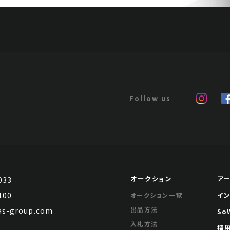
オークション
ア
033
100
イ
オークション一覧
出品方法
s-group.com
So
入札方法
採