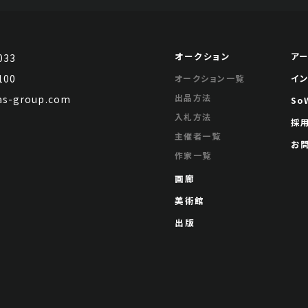
オークション
ア
033
100
イ
オークション一覧
出品方法
s-group.com
So
入札方法
採
主催者一覧
お
作家一覧
画廊
美術館
出版