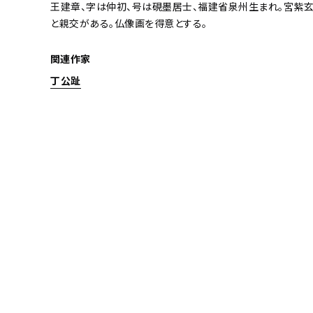
王建章、字は仲初、号は硯墨居士、福建省泉州生まれ。宮紫玄
と親交がある。仏像画を得意とする。
関連作家
丁公趾