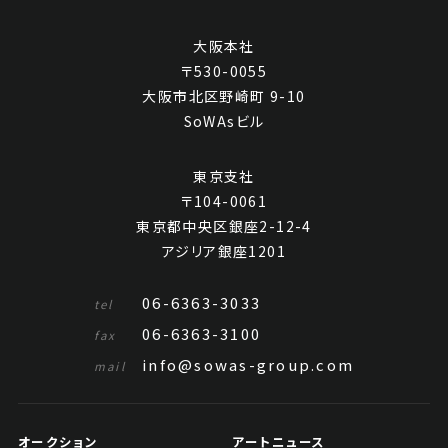
大阪本社
〒530-0055
大阪市北区野崎町 9-10
SoWAsビル
王傑 行書《王良輔百首宮同序》
東京支社
〒104-0061
Jo's Auction
主催
東京都中央区銀座2-12-4
2021/03/30
開催
アジリア銀座1201
予想価格
JPY 180,000 - 600,000
06-6363-3033
tel
06-6363-3100
結果
fax
info@sowas-group.com
mail
公開終了
オークション
アートニュース