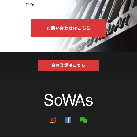
ほか
お問い合わせはこちら
王傑 行書七言詩
Jo's Auction
主催
2022/07/07
開催
予想価格
会員登録はこちら
JPY 10,000 - 30,000
結果
公開終了