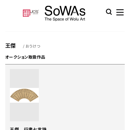
王傑
/ おうけつ
オークション取扱作品
王傑 行書七言詩