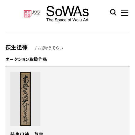
荻生徂徠
/ おぎゅうそらい
オークション取扱作品
荻生徂徠 草書