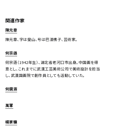
黃鐘 山水
関連作家
Jo's Auction
主催
陳元章
2020/09/30
開催
陳元章、字は燮山、号は巴淩樵子、芸術家。
予想価格
何宗遜
JPY 10,000 - 30,000
何宗遜（1942年生）、湖北省老河口市出身。中国画を得
結果
意とし、これまでに武漢工芸美術公司で美術設計を担当
し、武漢国画院で創作員としても活動していた。
公開終了
何鏡涵
萬軍
楊家驥