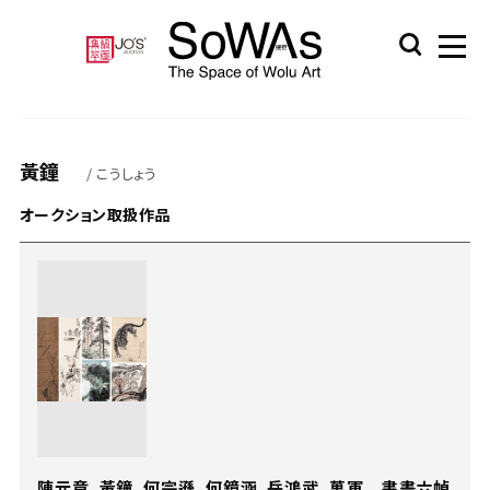
黃鐘
/ こうしょう
オークション取扱作品
陳元章、黃鐘、何宗遜、何鏡涵、岳鴻武、萬軍 書畫六幀