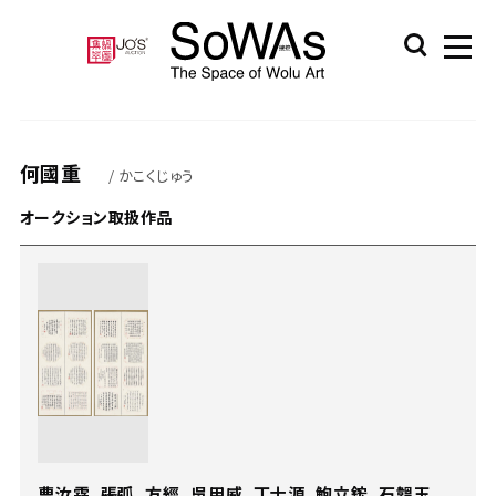
何國重
/ かこくじゅう
オークション取扱作品
曹汝霖、張弧、方經、吳用威、丁士源、鮑立鋐、石韞玉、