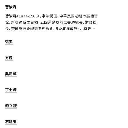
曹汝霖
曹汝霖（1877-1966）。字は潤田、中華民国初期の高級官
僚、新交通系の首領。五四運動以前に交通総長、財政総
長、交通銀行総理等を務める。また北洋政府（北京政府）
の政治家でもある。
張弧
方經
吳用威
丁士源
鮑立鋐
石韞玉