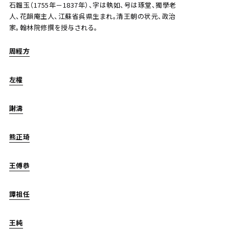
石韞玉（1755年－1837年）、字は執如、号は琢堂、獨學老
人、花韻庵主人、江蘇省呉県生まれ。清王朝の状元、政治
家。翰林院修撰を授与される。
周經方
左權
謝濤
熊正琦
王傅恭
譚祖任
王純