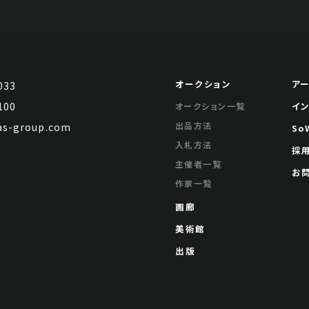
オークション
ア
033
100
イ
オークション一覧
出品方法
s-group.com
So
入札方法
採
主催者一覧
お
作家一覧
画廊
美術館
出版