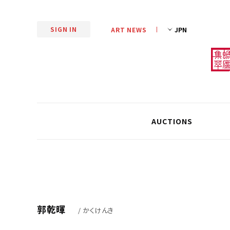
SIGN IN
ART NEWS
AUCTIONS
郭乾暉
/ かくけんき