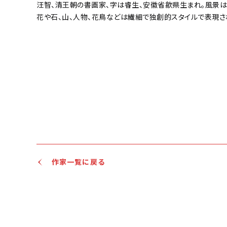
汪智、清王朝の書画家、字は睿生、安徽省歙県生まれ。風景は
花や石、山、人物、花鳥などは繊細で独創的スタイルで表現さ
作家一覧に戻る