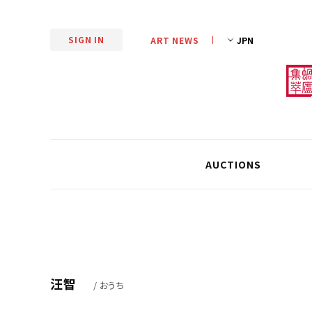
SIGN IN
ART NEWS
AUCTIONS
汪智
/ おうち