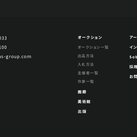
オークション
ア
033
100
イ
オークション一覧
出品方法
s-group.com
So
入札方法
採
主催者一覧
お
作家一覧
画廊
美術館
出版