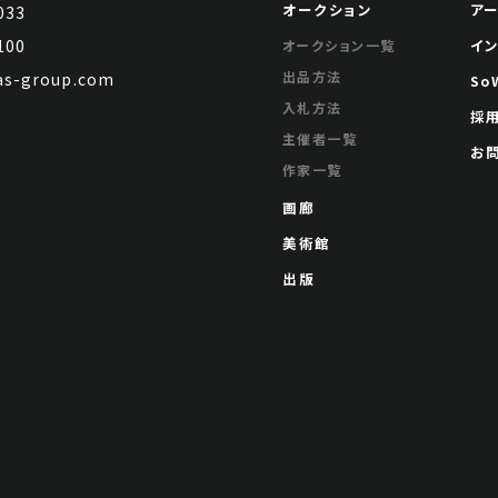
オークション
ア
033
100
イ
オークション一覧
出品方法
s-group.com
So
入札方法
採
主催者一覧
お
作家一覧
画廊
美術館
出版