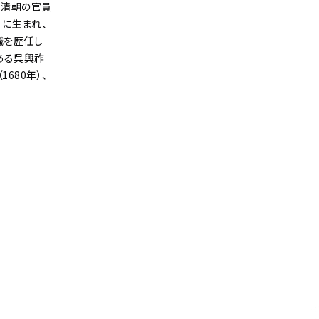
。清朝の官員
）に生まれ、
職を歴任し
ある呉興祚
680年）、