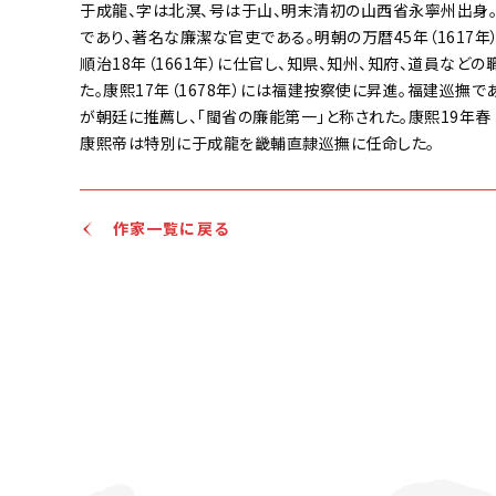
于成龍、字は北溟、号は于山、明末清初の山西省永寧州出身
であり、著名な廉潔な官吏である。明朝の万暦45年（1617年
順治18年（1661年）に仕官し、知県、知州、知府、道員などの
た。康熙17年（1678年）には福建按察使に昇進。福建巡撫で
が朝廷に推薦し、「閩省の廉能第一」と称された。康熙19年春（1
康熙帝は特別に于成龍を畿輔直隷巡撫に任命した。
作家一覧に戻る