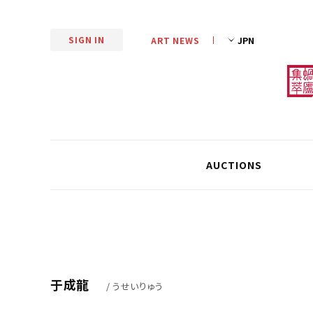
SIGN IN
ART NEWS
AUCTIONS
于成龍
/ うせいりゅう