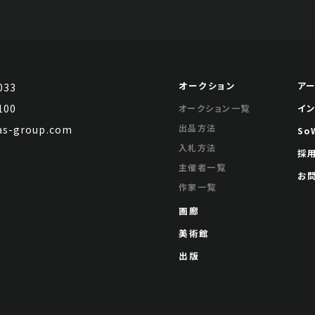
オークション
ア
033
100
イ
オークション一覧
出品方法
s-group.com
So
入札方法
採
主催者一覧
お
作家一覧
画廊
美術館
出版