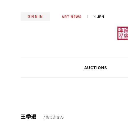
SIGN IN
ART NEWS
AUCTIONS
王季遷
/ おうきせん