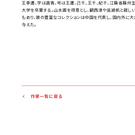
王季遷、字は選青、号は王遷、己千、王千、紀千、江蘇省蘇州
大学を卒業する。山水画を得意とし、顧西津や吳湖帆と親しい
もあり、彼の豊富なコレクションは中国を代表し、国内外に大
与えた。
作家一覧に戻る