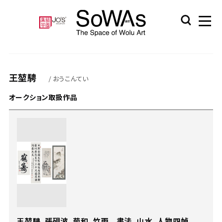
王堃騁
/ おうこんてい
オークション取扱作品
王堃騁、張硯波、菊和、竹雨 書法、山水、人物四幀