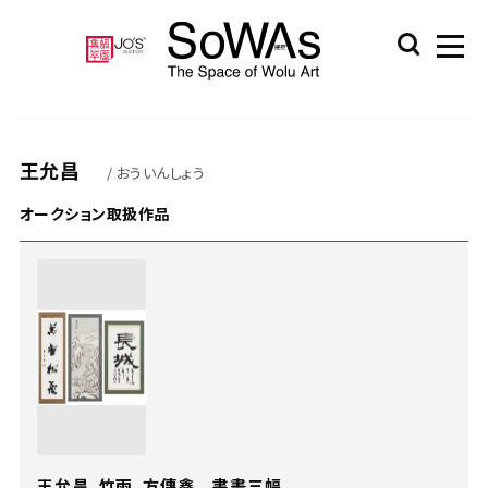
王允昌
/ おういんしょう
オークション取扱作品
王允昌、竹雨、方傳鑫 書畫三幅