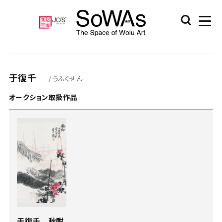
于復千
/ うふくせん
オークション取扱作品
于復千 秋酣