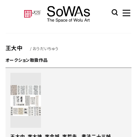
王大中
/ おうだいちゅう
オークション取扱作品
王大中、李大坤、李金城、李哲先 書法二十三幀