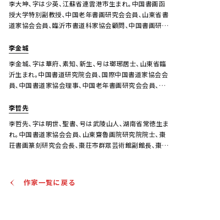
李大坤、字は少英、江蘇省連雲港市生まれ。中国書画函
授大学特別副教授、中国老年書画研究会会員、山東省書
道家協会会員、臨沂市書道科家協会顧問、中国書画研究
院山東支部副院長。彼の書道作品は、日本東京都書道協
会に招かれ、日本で出展され、数多くの会誌に掲載され
李金城
た。
李金城、字は華府、素知、新生、号は瑯琊居士、山東省臨
沂生まれ。中国書道研究院会員、国際中国書道家協会会
員、中国書道家協会理事、中国老年書画研究会会員、中
日法聯誼会秘書長、齋魯法研究院書道家、天香画院名誉
院長、臨沂市書道家協会理事、羅西書道家協会副会長、
李哲先
臨沂市第11、12回人民代表大会代表、政協羅荘区第10
李哲先、字は明世、聖書、号は武陵山人、湖南省常徳生ま
回常務委員、中国書画函授大学岑石支部副校長兼書道
れ。中国書道家協会会員、山東齋魯画院研究院院士、棗
部主任。
荘書画篆刻研究会会長、棗荘市群眾芸術館副館長、棗荘
市書道家協会副会長。
作家一覧に戻る