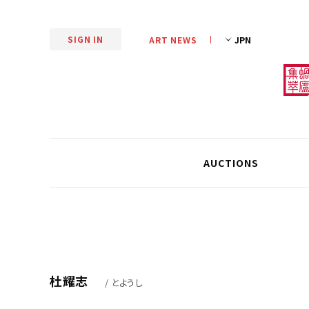
SIGN IN
ART NEWS
AUCTIONS
杜耀志
/ とようし