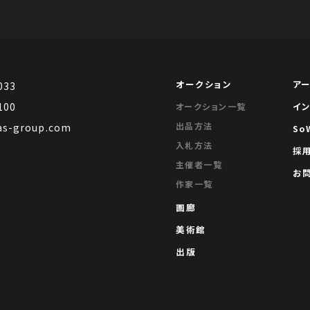
オークション
ア
033
100
イ
オークション一覧
出品方法
s-group.com
So
入札方法
採
主催者一覧
お
作家一覧
画廊
美術館
出版