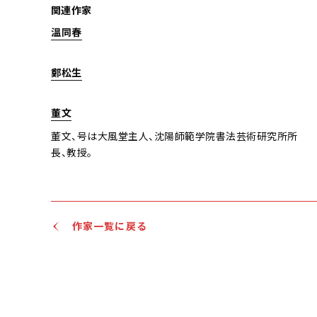
関連作家
溫同春
鄭松生
董文
董文、号は大風堂主人、沈陽師範学院書法芸術研究所所
長、教授。
作家一覧に戻る