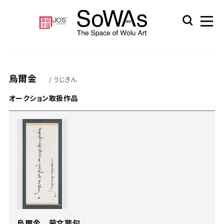
烏爾金
/ うじきん
オークション取扱作品
烏爾金 蒙文警句