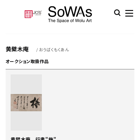
黄檗木庵
/ おうばくもくあん
オークション取扱作品
黄檗木庵 行書"梅"