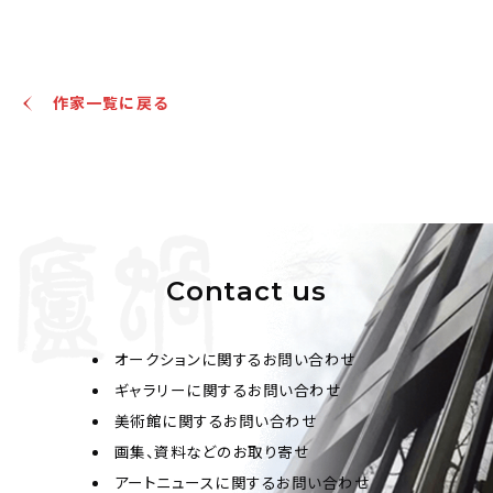
黄檗木庵 行書"機"
作家一覧に戻る
Jo's Auction
主催
2021/02/25
開催
予想価格
JPY 10,000 - 30,000
結果
Contact us
公開終了
オークションに関するお問い合わせ
ギャラリーに関するお問い合わせ
美術館に関するお問い合わせ
画集、資料などのお取り寄せ
アートニュースに関するお問い合わせ