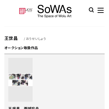
王世昌
/ おうせいしょう
オークション取扱作品
王世昌 西域珍品