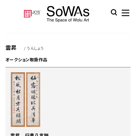
雲昇
/ うんしょう
オークション取扱作品
雲昇 行書八言聯