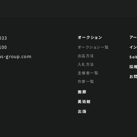
オークション
ア
033
100
イ
オークション一覧
出品方法
s-group.com
So
入札方法
採
主催者一覧
お
作家一覧
画廊
美術館
出版