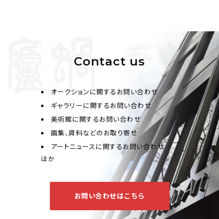
呉廷芳、何海鳴 隸書"文行忠信"、行書"生龍活虎"
Contact us
Jo's Auction
主催
2023/04/25
開催
オークションに関するお問い合わせ
予想価格
ギャラリーに関するお問い合わせ
JPY 10,000 - 30,000
美術館に関するお問い合わせ
画集、資料などのお取り寄せ
結果
アートニュースに関するお問い合わせ
公開終了
ほか
お問い合わせはこちら