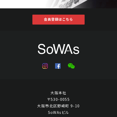
会員登録はこちら
何海鳴 行楷書"書生騎馬作將軍"
Jo's Auction
主催
2021/11/26
開催
予想価格
JPY 30,000 - 60,000
結果
大阪本社
公開終了
〒530-0055
大阪市北区野崎町 9-10
SoWAsビル