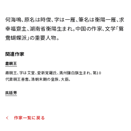
何海鳴 行書七言詩
何海鳴、原名は時俊、字は一雁、筆名は衡陽一雁、求
幸福齋主、湖南省衡陽生まれ。中国の作家、文学「鴛
Jo's Auction
主催
2023/12/13
開催
鴦蝴蝶派」の重要人物。
予想価格
関連作家
JPY 10,000 - 30,000
肅親王
結果
肅親王、字は艾堂、愛新覚羅氏、満州鑲白旗生まれ、第10
公開終了
代粛親王善耆。清朝末期の皇族、大臣。
呉廷芳
作家一覧に戻る