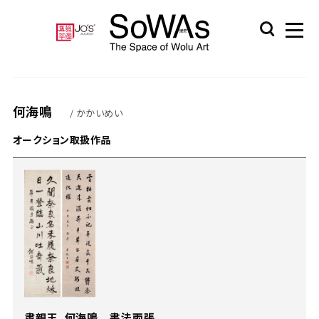
何海鳴
/ かかいめい
オークション取扱作品
肅親王、何海鳴 書法兩張