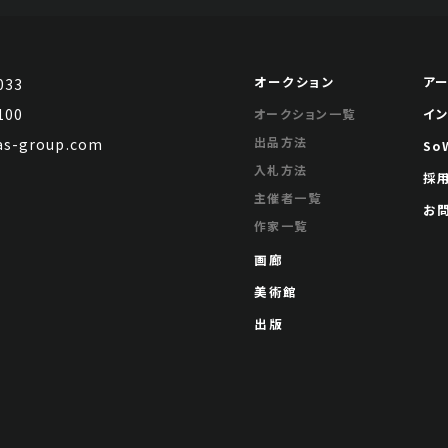
オークション
ア
033
100
イ
オークション一覧
出品方法
s-group.com
So
入札方法
採
主催者一覧
お
作家一覧
画廊
美術館
出版