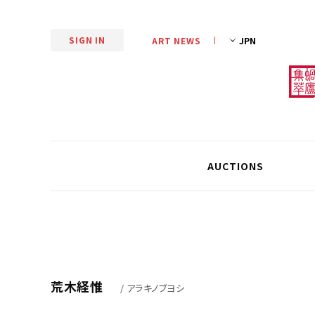
SIGN IN
ART NEWS
AUCTIONS
荒木経惟
/ アラキノブヨシ