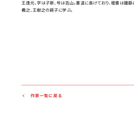
王逢元、字は子新、号は吉山。書道に長けており、楷書は鐘繇
羲之、王献之の親子に学ぶ。
作家一覧に戻る