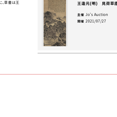
に、草書は王
王逢元(明) 見荷草
Jo's Auction
主催
2021/07/27
開催