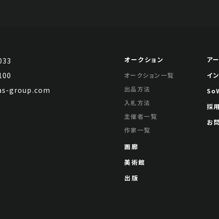
オークション
ア
033
100
イ
オークション一覧
出品方法
s-group.com
So
入札方法
採
主催者一覧
お
作家一覧
画廊
美術館
出版