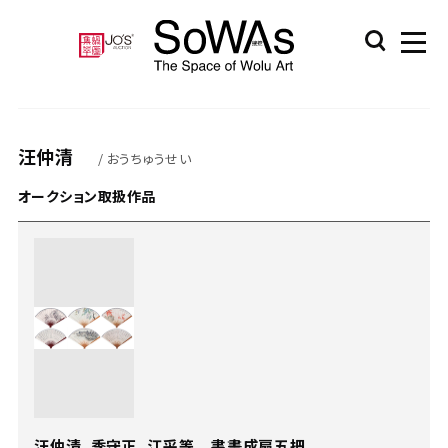
汪仲清
/ おうちゅうせい
オークション取扱作品
汪仲清、季守正、江采等 書畫成扇五把