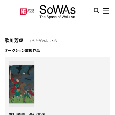
歌川芳虎
/ うたがわよしとら
オークション取扱作品
歌川芳虎 長山某像