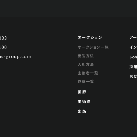
オークション
ア
033
100
イ
オークション一覧
出品方法
s-group.com
So
入札方法
採
主催者一覧
お
作家一覧
画廊
美術館
出版