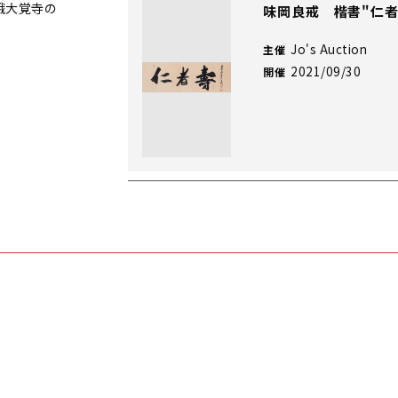
峨大覚寺の
味岡良戒 楷書"仁者
Jo's Auction
主催
2021/09/30
開催